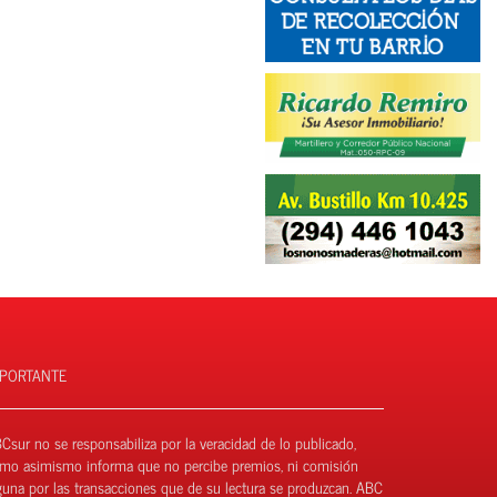
MPORTANTE
Csur no se responsabiliza por la veracidad de lo publicado,
mo asimismo informa que no percibe premios, ni comisión
guna por las transacciones que de su lectura se produzcan. ABC