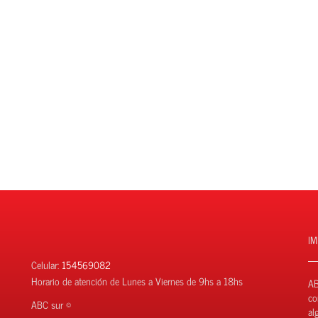
I
Celular:
154569082
Horario de atención de Lunes a Viernes de 9hs a 18hs
AB
co
ABC sur ©
al