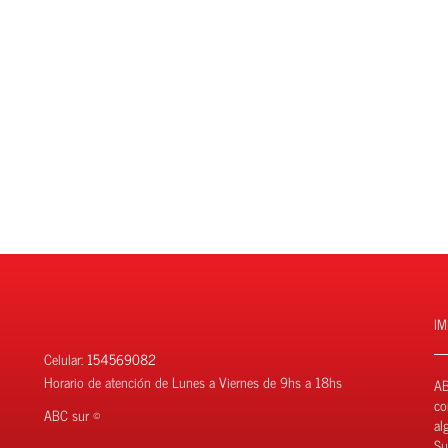
I
Celular:
154569082
Horario de atención de Lunes a Viernes de 9hs a 18hs
AB
co
ABC sur ©
al
Su