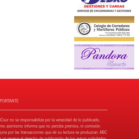
MPORTANTE
Csur no se responsabiliza por la veracidad de lo publicado,
mo asimismo informa que no percibe premios, ni comisión
guna por las transacciones que de su lectura se produzcan. ABC
r se reserva el derecho de publicación de los avisos solicitados.