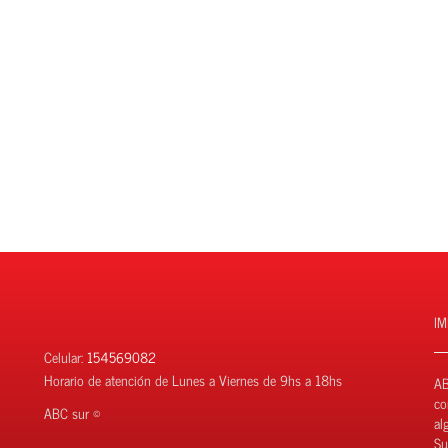
I
Celular:
154569082
Horario de atención de Lunes a Viernes de 9hs a 18hs
AB
co
ABC sur ©
al
Su