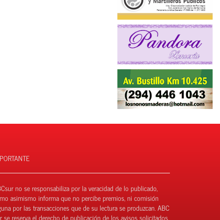
MPORTANTE
Csur no se responsabiliza por la veracidad de lo publicado,
mo asimismo informa que no percibe premios, ni comisión
guna por las transacciones que de su lectura se produzcan. ABC
r se reserva el derecho de publicación de los avisos solicitados.