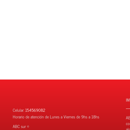
I
Celular:
154569082
Horario de atención de Lunes a Viernes de 9hs a 18hs
AB
co
ABC sur ©
al