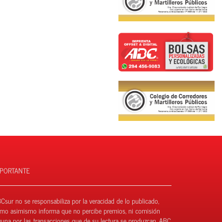
MPORTANTE
Csur no se responsabiliza por la veracidad de lo publicado,
mo asimismo informa que no percibe premios, ni comisión
guna por las transacciones que de su lectura se produzcan. ABC